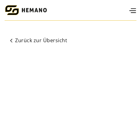
Zurück zur Übersicht
Balance, Sicherheit und Komfort in perfekter
Harmonie. Erlebe, wie Vertrauen im Sattel entsteht –
durch perfekten Halt, durchdachtes Design und ein