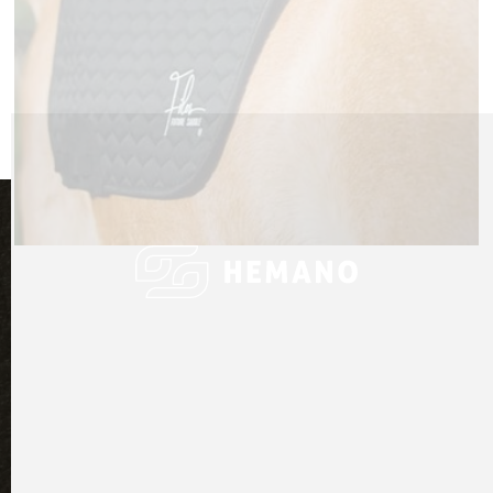
MEHR ERFAHREN

Der Maßstab für modernen
Reitkomfort

