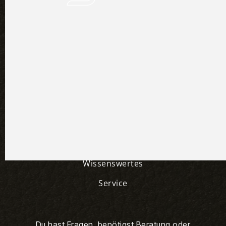
Der Maßstab für modernen
Reitkomfort


Produkte
Über Uns
Wissenswertes
Service
Du hast Fragen, benötigst Beratung oder