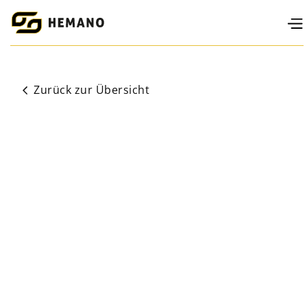
Zurück zur Übersicht
Erlebe, was möglich ist, wenn Technik, Komfort und
Stil aufeinandertreffen. Der HEMANO GII – für
Reiter, die fühlen, was sie tun.